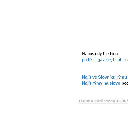
Naposledy hledáno:
poděsit
,
galaxie
,
bsah
,
x
Najít ve Slovníku rýmů
Najít rýmy na slovo
pod
Pravidla aktuálně obsahují
34.846
č