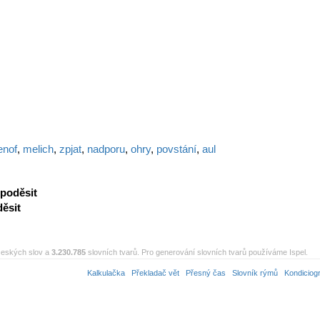
enof
,
melich
,
zpjat
,
nadporu
,
ohry
,
povstání
,
aul
poděsit
ěsit
eských slov a
3.230.785
slovních tvarů. Pro generování slovních tvarů používáme Ispel.
Kalkulačka
Překladač vět
Přesný čas
Slovník rýmů
Kondiciog