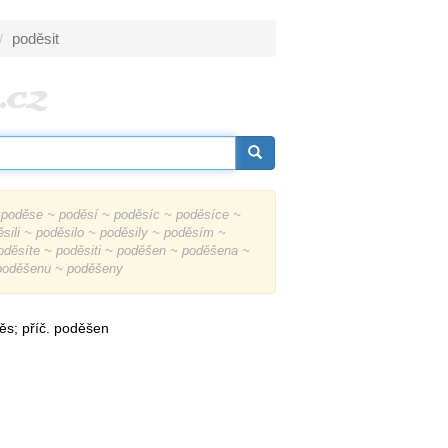
poděsit
poděse ~ poděsí ~ poděsíc ~ poděsíce ~
ěsili ~ poděsilo ~ poděsily ~ poděsím ~
děsíte ~ poděsiti ~ poděšen ~ poděšena ~
poděšenu ~ poděšeny
děs; příč. poděšen