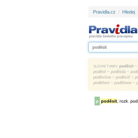
Pravidla.cz
Hledej
poděsit
~ 
SLOVNÍ TVARY:
poděsil ~ poděsila ~ pod
poděsíme ~ poděsíš ~ po
poděšeni ~ poděšeno ~ 
p
poděsit
, rozk. po