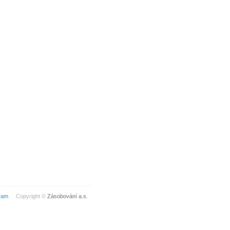
ram
Copyright ©
Zásobování a.s.