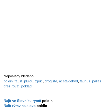
Naposledy hledáno:
poldin
,
faust
,
plujou
,
zpuc
,
drogista
,
acetaldehyd
,
faunus
,
pallas
,
drezírovat
,
poklad
Najít ve Slovníku rýmů
poldin
Najít rýmy na slovo
poldin