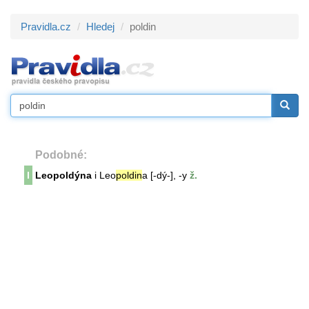
Pravidla.cz
Hledej
poldin
Podobné:
l
Leopoldýna
i Leo
poldin
a [-dý-], -y
ž.