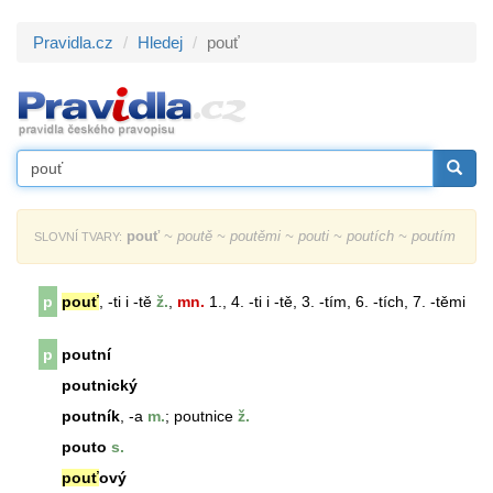
Pravidla.cz
Hledej
pouť
pouť
~ poutě ~ poutěmi ~ pouti ~ poutích ~ poutím
SLOVNÍ TVARY:
p
pouť
, -ti i -tě
ž.
,
mn.
1., 4. -ti i -tě, 3. -tím, 6. -tích, 7. -těmi
p
poutní
poutnický
poutník
, -a
m.
; poutnice
ž.
pouto
s.
pouť
ový