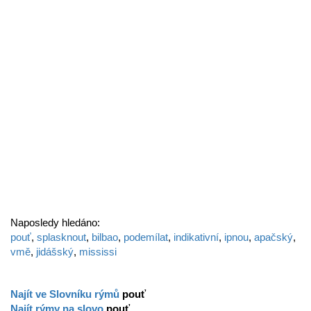
Naposledy hledáno:
pouť
,
splasknout
,
bilbao
,
podemílat
,
indikativní
,
ipnou
,
apačský
,
vmě
,
jidášský
,
mississi
Najít ve Slovníku rýmů
pouť
Najít rýmy na slovo
pouť