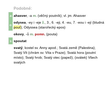
Podobné:
a
ahasver
, -a
m.
(věčný poutník); vl. jm. Ahasver
odysea
, -ey i -eje
ž.
, 3., 6. -eji, 4. -eu, 7. -eou i -ejí (bludná
o
pouť
); Odyssea (starořecký epos)
okovy
, -ů
m.
pomn.
(pouta)
s
spoutat
svatý
; kostel sv. Anny apod.; Svatá země (Palestina);
Svatý Vít (chrám sv. Víta v Praze); Svatá hora (poutní
místo); Svatý hrob; Svatý otec (papež); (svátek) Všech
svatý
ch