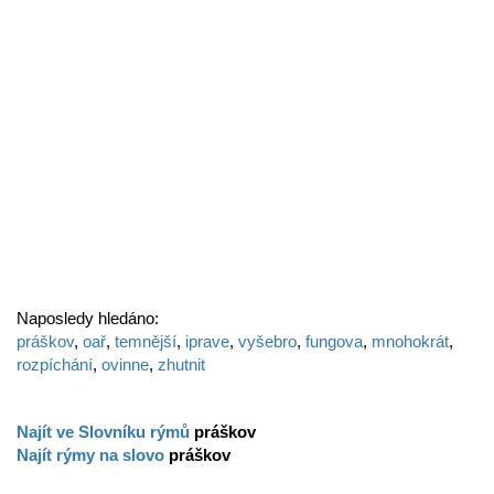
Naposledy hledáno:
práškov
,
oař
,
temnější
,
iprave
,
vyšebro
,
fungova
,
mnohokrát
,
rozpíchání
,
ovinne
,
zhutnit
Najít ve Slovníku rýmů
práškov
Najít rýmy na slovo
práškov