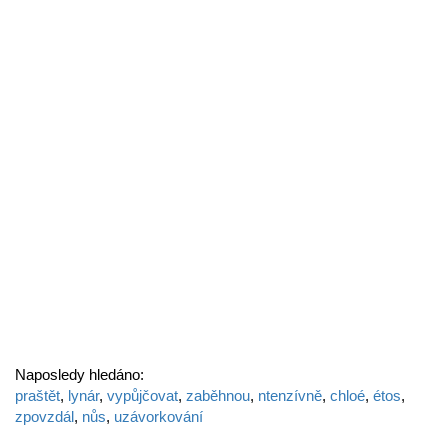
Naposledy hledáno:
praštět
,
lynár
,
vypůjčovat
,
zaběhnou
,
ntenzívně
,
chloé
,
étos
,
zpovzdál
,
nůs
,
uzávorkování