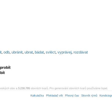
t
,
odb
,
ubránit
,
ubrat
,
bádat
,
svléct
,
vyprávej
,
rozdávat
probít
bít
eských slov a
3.230.785
slovních tvarů. Pro generování slovních tvarů používáme Ispel.
Kalkulačka
Překladač vět
Přesný čas
Slovník rýmů
Kondiciog