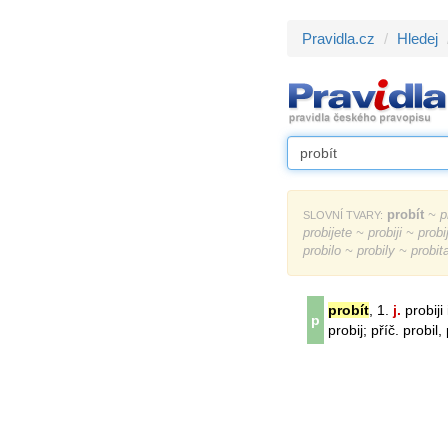
Pravidla.cz
Hledej
probít
~ pr
SLOVNÍ TVARY:
probijete ~ probiji ~ probi
probilo ~ probily ~ probit
probít
, 1.
j.
probiji 
p
probij; příč. probil,