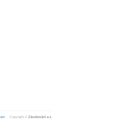
ram
Copyright ©
Zásobování a.s.