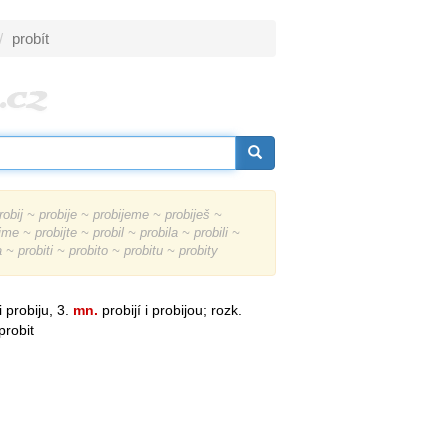
probít
obij ~ probije ~ probijeme ~ probiješ ~
jme ~ probijte ~ probil ~ probila ~ probili ~
a ~ probiti ~ probito ~ probitu ~ probity
i probiju, 3.
mn.
probijí i probijou; rozk.
 probit