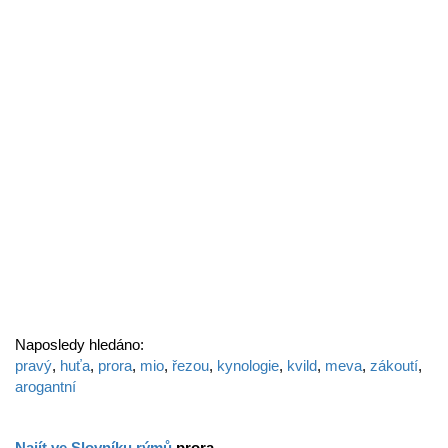
Naposledy hledáno:
pravý
,
huťa
,
prora
,
mio
,
řezou
,
kynologie
,
kvild
,
meva
,
zákoutí
,
arogantní
Najít ve Slovníku rýmů
prora