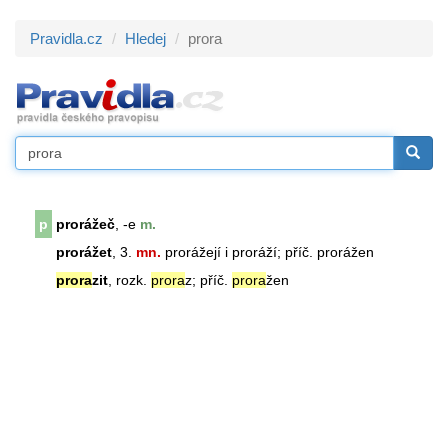
Pravidla.cz
Hledej
prora
p
prorážeč
, -e
m.
prorážet
, 3.
mn.
prorážejí i proráží; příč. prorážen
prora
zit
, rozk.
prora
z; příč.
prora
žen