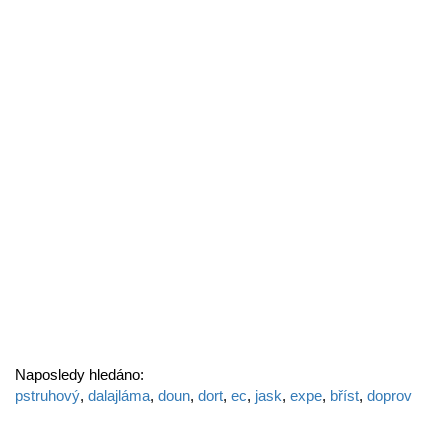
Naposledy hledáno:
pstruhový
,
dalajláma
,
doun
,
dort
,
ec
,
jask
,
expe
,
bříst
,
doprov