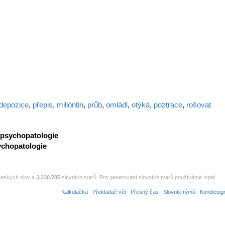
depozice
,
přepis
,
milióntin
,
průb
,
omládl
,
otýká
,
poztrace
,
rošovat
psychopatologie
ychopatologie
eských slov a
3.230.785
slovních tvarů. Pro generování slovních tvarů používáme Ispel.
Kalkulačka
Překladač vět
Přesný čas
Slovník rýmů
Kondiciog