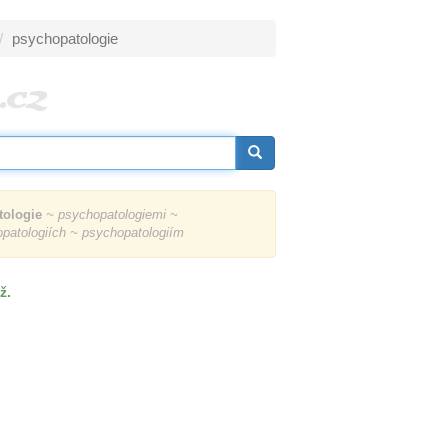
psychopatologie
tologie
~ psychopatologiemi ~
opatologiích ~ psychopatologiím
ž.