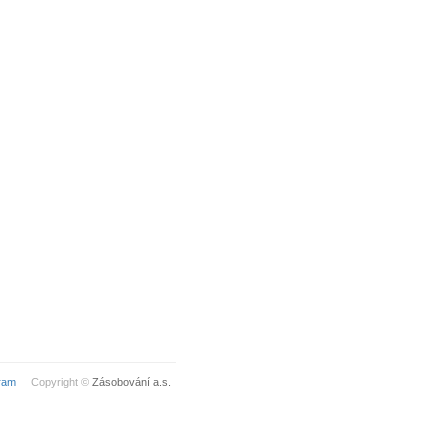
ram
Copyright ©
Zásobování a.s.