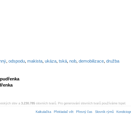
nný
,
odspodu
,
makista
,
ukáza
,
tská
,
nob
,
demobilizace
,
družba
pudřenka
dřenka
eských slov a
3.230.785
slovních tvarů. Pro generování slovních tvarů používáme Ispel.
Kalkulačka
Překladač vět
Přesný čas
Slovník rýmů
Kondiciog