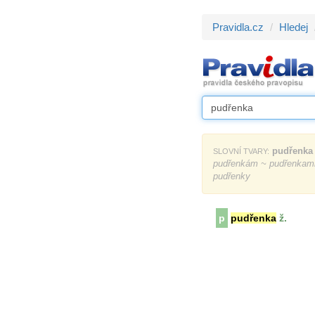
Pravidla.cz
Hledej
pudřenka
SLOVNÍ TVARY:
pudřenkám ~ pudřenkami
pudřenky
p
pudřenka
ž.