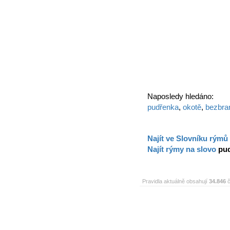
Naposledy hledáno:
pudřenka
,
okotě
,
bezbra
Najít ve Slovníku rýmů
Najít rýmy na slovo
pu
Pravidla aktuálně obsahují
34.846
č