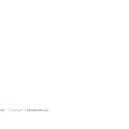
ram
Copyright ©
Zásobování a.s.