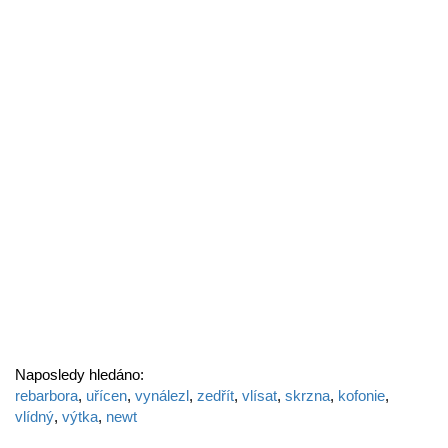
Naposledy hledáno:
rebarbora
,
uřícen
,
vynálezl
,
zedřít
,
vlísat
,
skrzna
,
kofonie
,
vlídný
,
výtka
,
newt