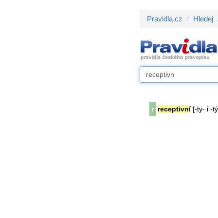
Pravidla.cz
Hledej
r
receptivn
í
[-ty- i -tý