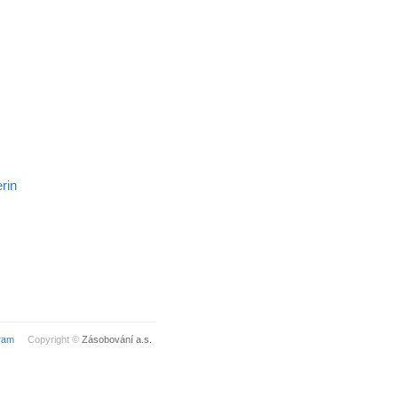
erin
ram
Copyright ©
Zásobování a.s.