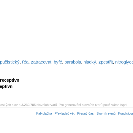
pučistický
,
ťéa
,
zatracovat
,
byfé
,
parabola
,
hladký
,
zpestřit
,
nitroglyc
receptivn
eptivn
eských slov a
3.230.785
slovních tvarů. Pro generování slovních tvarů používáme Ispel.
Kalkulačka
Překladač vět
Přesný čas
Slovník rýmů
Kondiciog