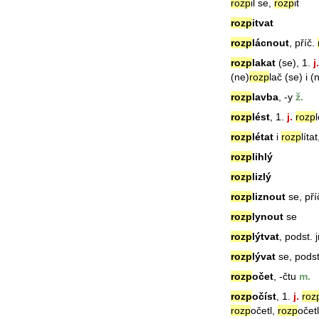
rozp
il se,
rozp
it
rozp
itvat
rozp
lácnout
, příč.
rozp
lakat
(se), 1.
j.
(ne)
rozp
lač (se) i (
rozp
lavba
, -y
ž.
rozp
lést
, 1.
j.
rozp
rozp
létat
i
rozp
líta
rozp
lihlý
rozp
lizlý
rozp
liznout
se, pří
rozp
lynout
se
rozp
lýtvat
, podst. 
rozp
lývat
se, podst
rozp
očet
, -čtu
m.
rozp
očíst
, 1.
j.
roz
rozp
očetl,
rozp
očet