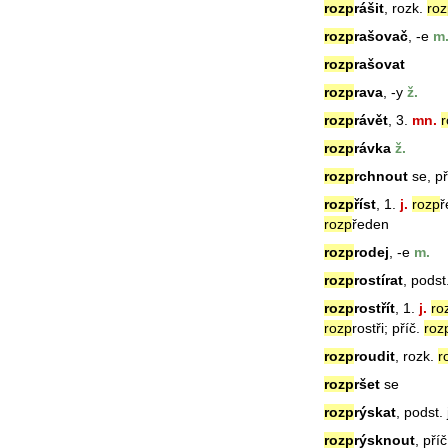
rozp
rášit
, rozk.
roz
rozp
rašovač
, -e
m
rozp
rašovat
rozp
rava
, -y
ž.
rozp
rávět
, 3.
mn.
r
rozp
rávka
ž.
rozp
rchnout
se, př
rozp
říst
, 1.
j.
rozp
ř
rozp
ředen
rozp
rodej
, -e
m.
rozp
rostírat
, podst
rozp
rostřít
, 1.
j.
ro
rozp
rostři; příč.
roz
rozp
roudit
, rozk.
r
rozp
ršet
se
rozp
rýskat
, podst.
rozp
rýsknout
, pří