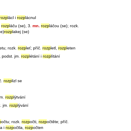
rozp
lácl i
rozp
lácnul
rozp
láču (se), 3.
mn.
rozp
láčou (se); rozk.
ne)
rozp
lakej (se)
letu; rozk.
rozp
leť; příč.
rozp
letl,
rozp
leten
t, podst. jm.
rozp
létání i
rozp
lítání
č.
rozp
lizl se
jm.
rozp
lýtvání
. jm.
rozp
lývání
p
očtu; rozk.
rozp
očti,
rozp
očtěte; příč.
la i
rozp
očtla,
rozp
očten