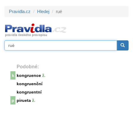
Pravidla.cz
Hledej
rué
Podobné:
k
kongruence
ž.
kongruenční
kongruentní
p
pirueta
ž.