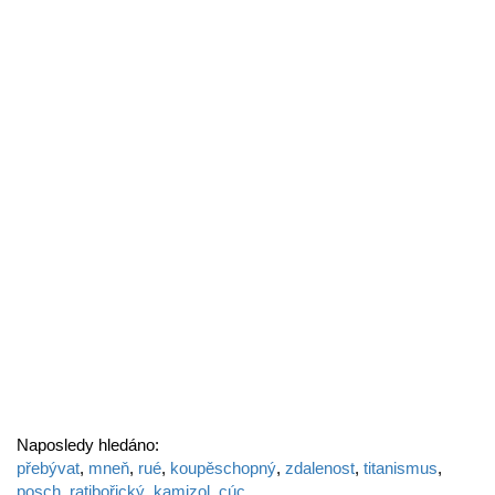
Naposledy hledáno:
přebývat
,
mneň
,
rué
,
koupěschopný
,
zdalenost
,
titanismus
,
posch
,
ratibořický
,
kamizol
,
cúc