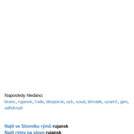
Naposledy hledáno:
branc
,
rujansk
,
ťude
,
despocie
,
uzk
,
soud
,
tématik
,
uzamč
,
gen
,
odřeknutí
Najít ve Slovníku rýmů
rujansk
Najít rýmy na slovo
rujansk