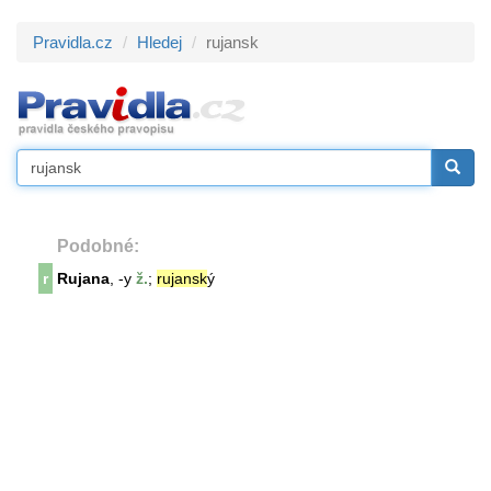
Pravidla.cz
Hledej
rujansk
Podobné:
r
Rujana
, -y
ž.
;
rujansk
ý