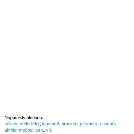
Naposledy hledáno:
sálavý
,
melodický
,
laboratoř
,
brucken
,
prevadeji
,
unsenův
,
akrido
,
mečbol
,
esla
,
vié