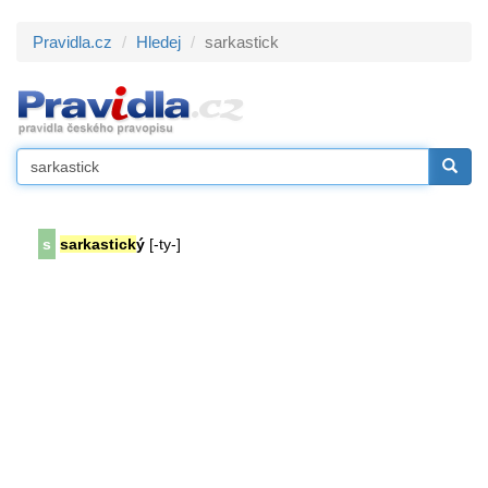
Pravidla.cz
Hledej
sarkastick
s
sarkastick
ý
[-ty-]