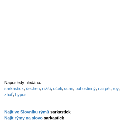
Naposledy hledáno:
sarkastick
,
šechen
,
nižší
,
učeli
,
scan
,
pohostinný
,
nazpět
,
roy
,
zhať
,
hypos
Najít ve Slovníku rýmů
sarkastick
Najít rýmy na slovo
sarkastick