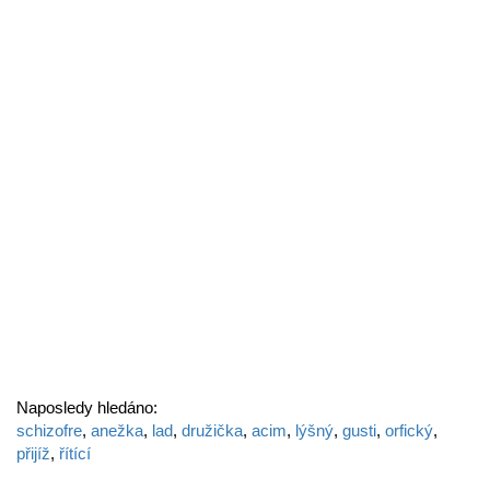
Naposledy hledáno:
schizofre
,
anežka
,
lad
,
družička
,
acim
,
lýšný
,
gusti
,
orfický
,
přijíž
,
řítící