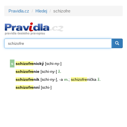
Pravidla.cz
Hledej
schizofre
s
schizofre
nický
[schi-ny-]
schizofre
nie
[schi-ny-]
ž.
schizofre
nik
[schi-ny-], -a
m.
;
schizofre
nička
ž.
schizofre
nní
[schi-]