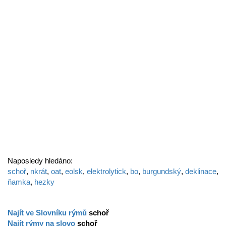
Naposledy hledáno:
schoř
,
nkrát
,
oat
,
eolsk
,
elektrolytick
,
bo
,
burgundský
,
deklinace
,
ňamka
,
hezky
Najít ve Slovníku rýmů
schoř
Najít rýmy na slovo
schoř