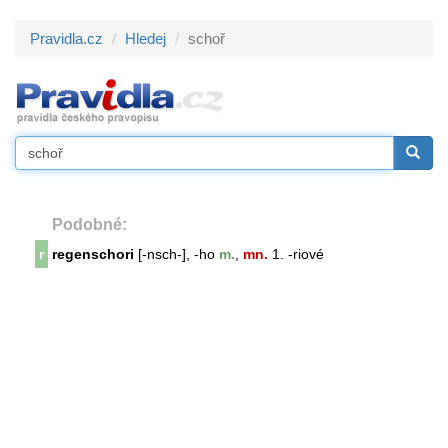
Pravidla.cz
Hledej
schoř
Podobné:
r
regenschori
[-nsch-], -ho
m.
,
mn.
1. -riové