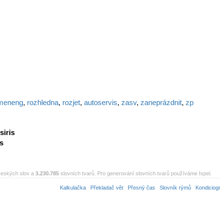
meneng
,
rozhledna
,
rozjet
,
autoservis
,
zasv
,
zaneprázdnit
,
zp
siris
is
eských slov a
3.230.785
slovních tvarů. Pro generování slovních tvarů používáme Ispel.
Kalkulačka
Překladač vět
Přesný čas
Slovník rýmů
Kondiciog