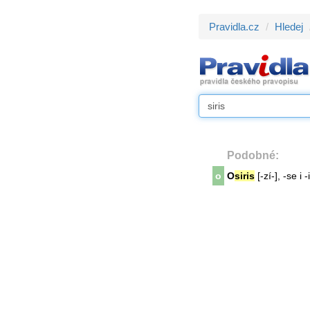
Pravidla.cz
Hledej
Podobné:
o
O
siris
[-zí-], -se i -