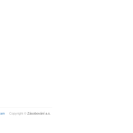
ram
Copyright ©
Zásobování a.s.