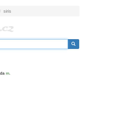
siris
ida
m.