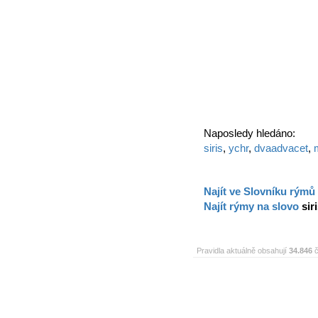
Naposledy hledáno:
siris
,
ychr
,
dvaadvacet
,
Najít ve Slovníku rýmů
Najít rýmy na slovo
sir
Pravidla aktuálně obsahují
34.846
č