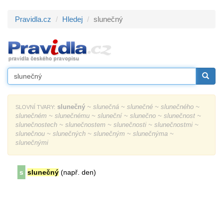
Pravidla.cz
Hledej
slunečný
slunečný
~ slunečná ~ slunečné ~ slunečného ~
SLOVNÍ TVARY:
slunečném ~ slunečnému ~ sluneční ~ slunečno ~ slunečnost ~
slunečnostech ~ slunečnostem ~ slunečnosti ~ slunečnostmi ~
slunečnou ~ slunečných ~ slunečným ~ slunečnýma ~
slunečnými
s
slunečný
(např. den)