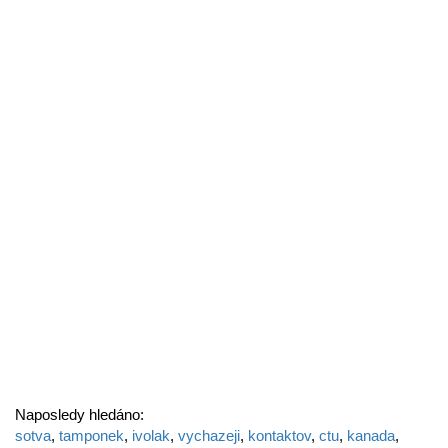
Naposledy hledáno:
sotva
,
tamponek
,
ivolak
,
vychazeji
,
kontaktov
,
ctu
,
kanada
,