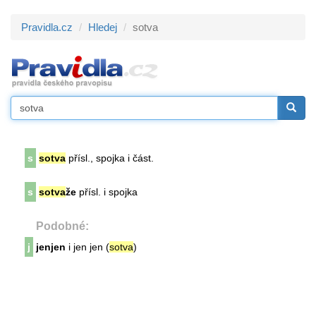
Pravidla.cz
Hledej
sotva
s
sotva
přísl., spojka i část.
s
sotva
že
přísl. i spojka
Podobné:
j
jenjen
i jen jen (
sotva
)