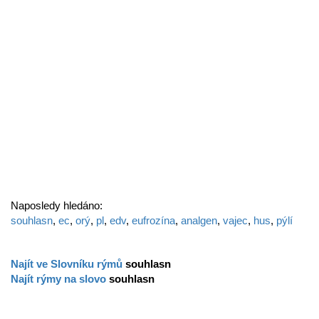
Naposledy hledáno:
souhlasn
,
ec
,
orý
,
pl
,
edv
,
eufrozína
,
analgen
,
vajec
,
hus
,
pýlí
Najít ve Slovníku rýmů
souhlasn
Najít rýmy na slovo
souhlasn