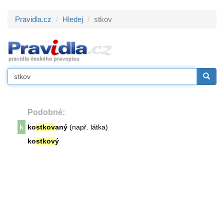
Pravidla.cz
Hledej
stkov
Podobné:
k
ko
stkov
aný
(např. látka)
ko
stkov
ý