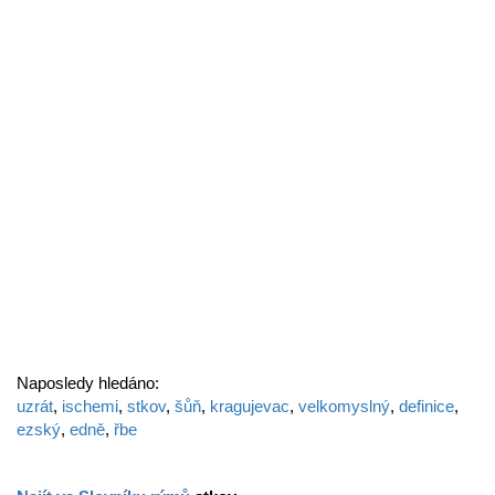
Naposledy hledáno:
uzrát
,
ischemi
,
stkov
,
šůň
,
kragujevac
,
velkomyslný
,
definice
,
ezský
,
edně
,
řbe