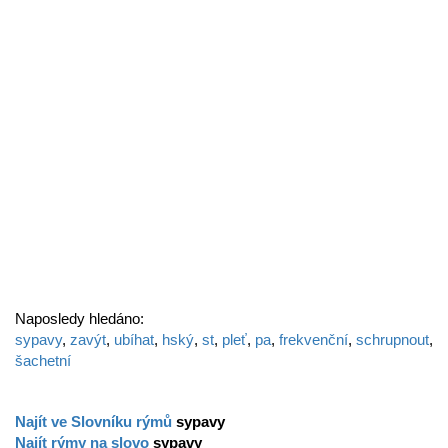
Naposledy hledáno:
sypavy
,
zavýt
,
ubíhat
,
hský
,
st
,
pleť
,
pa
,
frekvenční
,
schrupnout
,
šachetní
Najít ve Slovníku rýmů
sypavy
Najít rýmy na slovo
sypavy