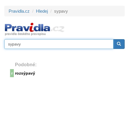
Pravidla.cz
Hledej
sypavy
Podobné:
r
rozsýpavý