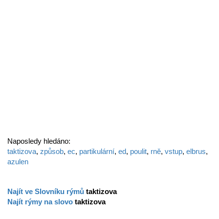
Naposledy hledáno:
taktizova
,
způsob
,
ec
,
partikulární
,
ed
,
poulit
,
rně
,
vstup
,
elbrus
,
azulen
Najít ve Slovníku rýmů
taktizova
Najít rýmy na slovo
taktizova