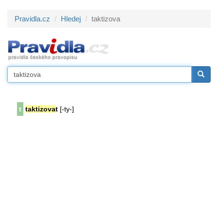
Pravidla.cz
Hledej
taktizova
t
taktizova
t
[-ty-]