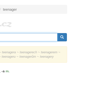
teenager
 teenagera ~ teenagerech ~ teenagerem ~
 ~ teenageru ~ teenagerům ~ teenagery
, -a
m.