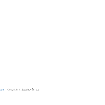
ram
Copyright ©
Zásobování a.s.