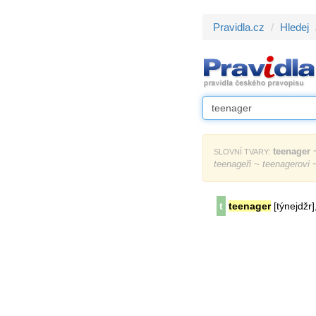
Pravidla.cz
Hledej
teenager
~
SLOVNÍ TVARY:
teenageři ~ teenagerovi
t
teenager
[týnejdžr]