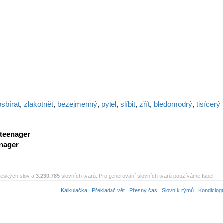
osbírat
,
zlakotnět
,
bezejmenný
,
pytel
,
slíbit
,
zřít
,
bledomodrý
,
tisícerý
teenager
nager
eských slov a
3.230.785
slovních tvarů. Pro generování slovních tvarů používáme Ispel.
Kalkulačka
Překladač vět
Přesný čas
Slovník rýmů
Kondiciog