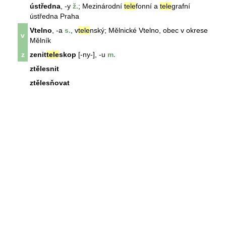
ústředna
, -y
ž.
; Mezinárodní
tele
fonní a
tele
grafní
ústředna
Praha
Vtelno
, -a
s.
, v
tele
nský; Mělnické
Vtelno
, obec v okrese
v
Mělník
z
zenit
tele
skop
[-ny-], -u
m.
ztělesnit
ztělesňovat