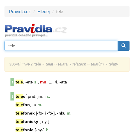
Pravidla.cz
Hledej
tele
tele
~ telat ~ telata ~ telatech ~ telatům ~ telaty
SLOVNÍ TVARY:
t
tele
, -ete
s.
,
mn.
1., 4. -ata
t
tele
cí
příd. jm. i
s.
tele
fon
, -u
m.
tele
fonek
[-fo- i -fó-], -nku
m.
tele
fonický
[-ny-]
tele
fonie
[-ny-]
ž.