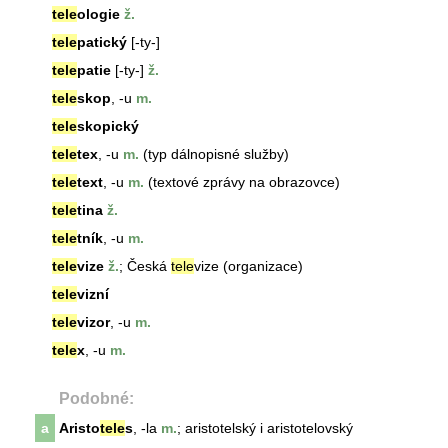
tele
ologie
ž.
tele
patický
[-ty-]
tele
patie
[-ty-]
ž.
tele
skop
, -u
m.
tele
skopický
tele
tex
, -u
m.
(typ dálnopisné služby)
tele
text
, -u
m.
(textové zprávy na obrazovce)
tele
tina
ž.
tele
tník
, -u
m.
tele
vize
ž.
; Česká
tele
vize
(organizace)
tele
vizní
tele
vizor
, -u
m.
tele
x
, -u
m.
Podobné:
a
Aristo
tele
s
, -la
m.
; aristotelský i aristotelovský