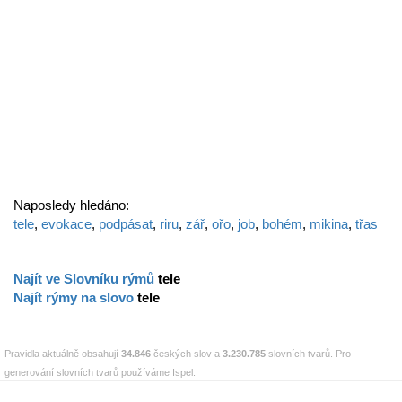
Naposledy hledáno:
tele
,
evokace
,
podpásat
,
riru
,
zář
,
ořo
,
job
,
bohém
,
mikina
,
třas
Najít ve Slovníku rýmů
tele
Najít rýmy na slovo
tele
Pravidla aktuálně obsahují
34.846
českých slov a
3.230.785
slovních tvarů. Pro
generování slovních tvarů používáme Ispel.