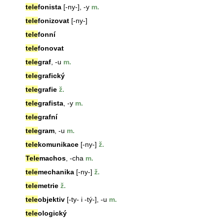
tele
fonista
[-ny-], -y
m.
tele
fonizovat
[-ny-]
tele
fonní
tele
fonovat
tele
graf
, -u
m.
tele
grafický
tele
grafie
ž.
tele
grafista
, -y
m.
tele
grafní
tele
gram
, -u
m.
tele
komunikace
[-ny-]
ž.
Tele
machos
, -cha
m.
tele
mechanika
[-ny-]
ž.
tele
metrie
ž.
tele
objektiv
[-ty- i -tý-], -u
m.
tele
ologický