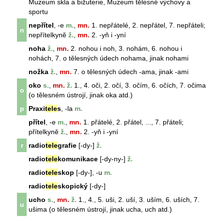
Muzeum skla a bižuterie, Muzeum tělesné výchovy a
sportu
nepřítel
, -e
m.
,
mn.
1. nepřátelé, 2. nepřátel, 7. nepřáteli;
n
nepřítel
kyně
ž.
,
mn.
2. -yň i -yní
noha
ž.
,
mn.
2. nohou i noh, 3. nohám, 6. nohou i
nohách, 7. o tělesných údech
noha
ma, jinak
noha
mi
nožka
ž.
,
mn.
7. o tělesných údech -ama, jinak -ami
oko
s.
,
mn.
ž.
1., 4. oči, 2. očí, 3. očím, 6. očích, 7. očima
o
(o tělesném ústrojí, jinak oka atd.)
p
Praxi
tele
s
, -la
m.
přítel
, -e
m.
,
mn.
1. přátelé, 2. přátel, ..., 7. přáteli;
přítel
kyně
ž.
,
mn.
2. -yň i -yní
r
radio
tele
grafie
[-dy-]
ž.
radio
tele
komunikace
[-dy-ny-]
ž.
radio
tele
skop
[-dy-], -u
m.
radio
tele
skopický
[-dy-]
ucho
s.
,
mn.
ž.
1., 4., 5. uši, 2. uší, 3. uším, 6. uších, 7.
u
ušima (o tělesném ústrojí, jinak ucha, uch atd.)