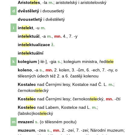
Aristo
tele
s
, -la
m.
; aristotelský i aristotelovský
d
dvěstěletý
i dvousetletý
dvousetletý
i dvěstěletý
i
in
tele
kt
, -u
m.
in
tele
ktuál
, -a
m.
,
mn.
4., 7. -y
in
tele
ktualizace
ž.
in
tele
ktuální
k
kolegium
[-lé-], -gia
s.
;
kolegium
ministra, ředi
tele
koleno
, -a
s.
,
mn.
2. kolen, 3. -ům, 6. -ech, 7. -ny, o
tělesných údech též 2. a 6. častěji
koleno
u
Kostalec
nad Černými lesy, Kostalce nad Č. L.
m.
;
černokos
tele
cký
Kos
tele
c
nad Černými lesy; černokos
tele
cký,
mn.
-čtí
Kos
tele
c
nad Labem, Kostelce nad L.
m.
;
(labsko)kos
tele
cký
m
mrazení
s.
(o tělesném pocitu)
muzeum
, -zea
s.
,
mn.
2. -zeí, 7. -zei; Národní
muzeum
;