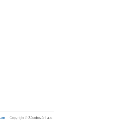
ram
Copyright ©
Zásobování a.s.