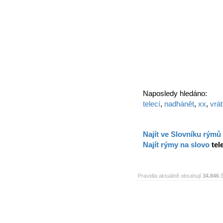
Naposledy hledáno:
telecí
,
nadhánět
,
xx
,
vrá
Najít ve Slovníku rýmů
Najít rýmy na slovo
tel
Pravidla aktuálně obsahují
34.846
č