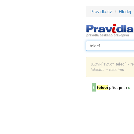
Pravidla.cz
Hledej
telecí
~ te
SLOVNÍ TVARY:
telecími ~ telecímu
t
telecí
příd. jm. i
s.