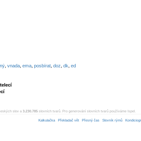
tný
,
vnada
,
ema
,
posbírat
,
doz
,
dk
,
ed
telecí
ecí
eských slov a
3.230.785
slovních tvarů. Pro generování slovních tvarů používáme Ispel.
Kalkulačka
Překladač vět
Přesný čas
Slovník rýmů
Kondiciog