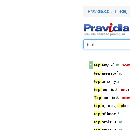
Pravidla.cz
Hledej
t
tepl
áky
, -ů
m.
pom
tepl
árenství
s.
tepl
árna
, -y
ž.
tepl
ice
, -ic
ž.
mn.
(
Tepl
ice
, -ic
ž.
;
pom
tepl
o
, -a
s.
;
tepl
o
př
tepl
ofikace
ž.
tepl
oměr
, -u
m.