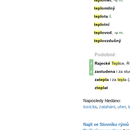
tepl
omet
, -u
m.
tepl
omilný
tepl
ota
ž.
tepl
otní
tepl
ovod
, -u
m.
tepl
ovzdušný
Podobné:
r
Rajecké
Tepl
ice, R
z
zastudena
i za st
za
tepl
a
i za
tepl
a (
z
tepl
at
Naposledy hledáno:
toxicita
,
zatahání
,
uher
,
t
Najít ve Slovníku rýmů