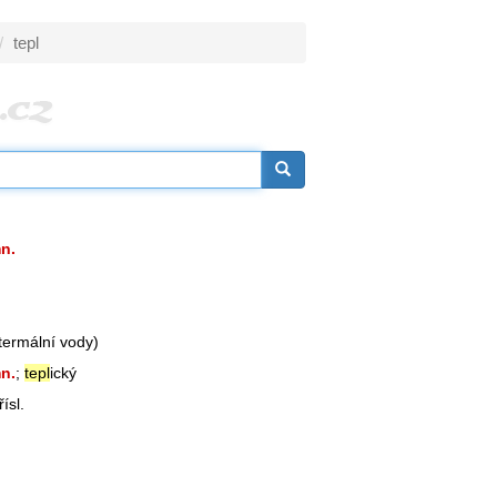
tepl
n.
termální vody)
n.
;
tepl
ický
ísl.