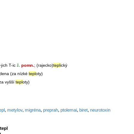
-ých T-ic
ž.
pomn.
; (rajecko)
tepl
ický
udena (za nízké
tepl
oty)
za vyšší
tepl
oty)
epl
,
metylov
,
migréna
,
preprah
,
ptolemai
,
biret
,
neurotoxin
tepl