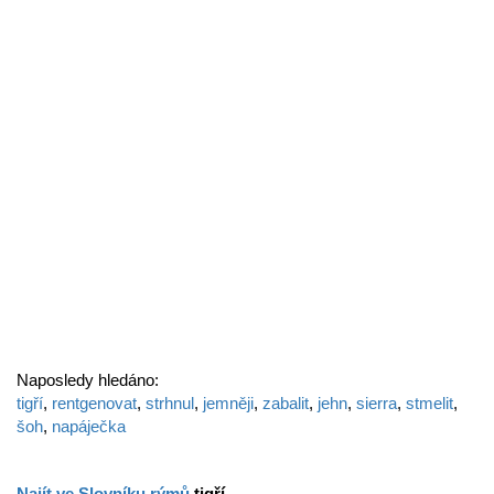
Naposledy hledáno:
tigří
,
rentgenovat
,
strhnul
,
jemněji
,
zabalit
,
jehn
,
sierra
,
stmelit
,
šoh
,
napáječka
Najít ve Slovníku rýmů
tigří