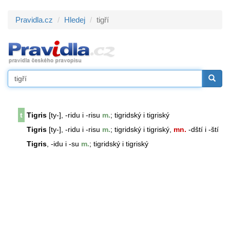
Pravidla.cz
Hledej
tigří
t
Tigris
[ty-], -ridu i -risu
m.
; tigridský i tigriský
Tigris
[ty-], -ridu i -risu
m.
; tigridský i tigriský,
mn.
-dští i -ští
Tigris
, -idu i -su
m.
; tigridský i tigriský