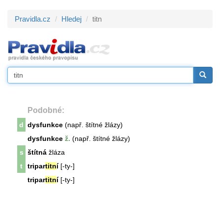
Pravidla.cz
Hledej
titn
Podobné:
d
dysfunkce
(např. štítné žlázy)
dysfunkce
ž.
(např. štítné žlázy)
s
štítná
žláza
t
tripar
titn
í
[-ty-]
tripar
titn
í
[-ty-]