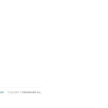
ram
Copyright ©
Zásobování a.s.