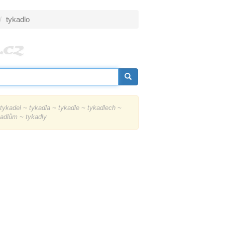
tykadlo
tykadel ~ tykadla ~ tykadle ~ tykadlech ~
kadlům ~ tykadly