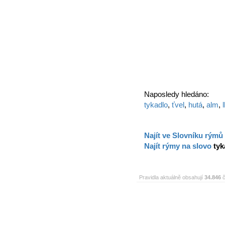
Naposledy hledáno:
tykadlo
,
ťvel
,
hutá
,
alm
,
Najít ve Slovníku rýmů
Najít rýmy na slovo
tyk
Pravidla aktuálně obsahují
34.846
č