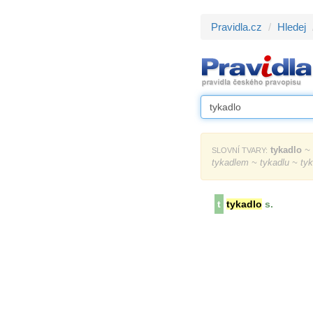
Pravidla.cz
Hledej
tykadlo
~ 
SLOVNÍ TVARY:
tykadlem ~ tykadlu ~ ty
t
tykadlo
s.