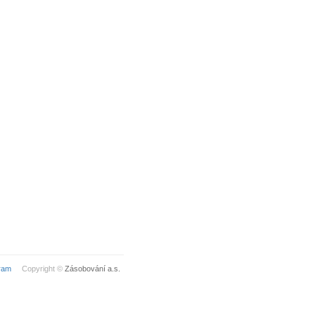
ram
Copyright ©
Zásobování a.s.