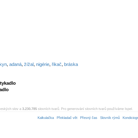
lkyn
,
adaná
,
žížal
,
nigérie
,
řikač
,
bráska
tykadlo
adlo
eských slov a
3.230.785
slovních tvarů. Pro generování slovních tvarů používáme Ispel.
Kalkulačka
Překladač vět
Přesný čas
Slovník rýmů
Kondiciog