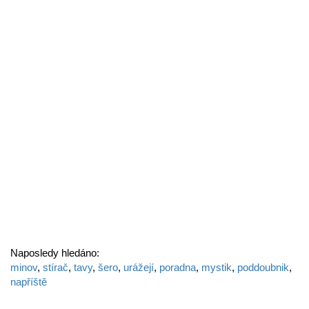
Naposledy hledáno:
minov
,
stírač
,
tavy
,
šero
,
urážejí
,
poradna
,
mystik
,
poddoubnik
,
napříště