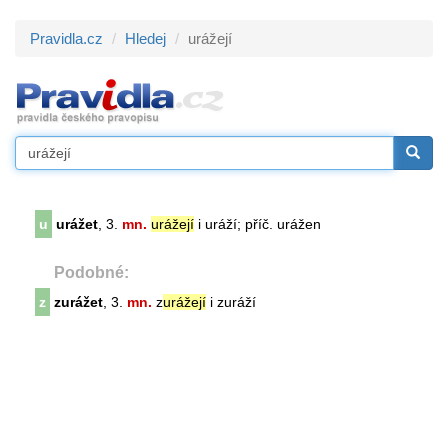
Pravidla.cz
Hledej
urážejí
u
urážet
, 3.
mn.
urážejí
i uráží; příč. urážen
Podobné:
z
zurážet
, 3.
mn.
z
urážejí
i zuráží