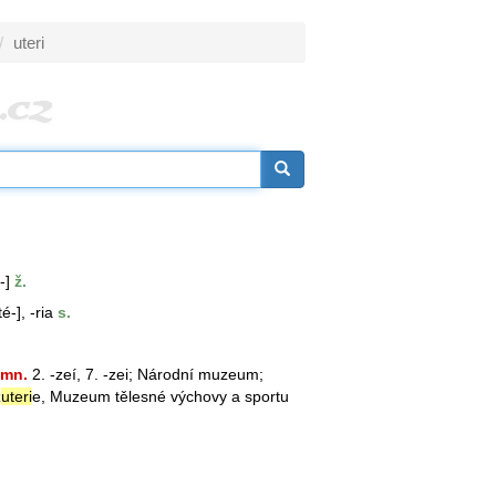
uteri
-]
ž.
té-], -ria
s.
mn.
2. -zeí, 7. -zei; Národní
muzeum
;
ž
uteri
e, Muzeum tělesné výchovy a sportu