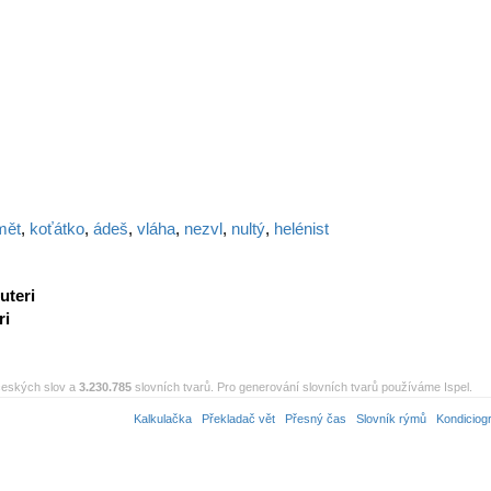
mět
,
koťátko
,
ádeš
,
vláha
,
nezvl
,
nultý
,
helénist
uteri
ri
eských slov a
3.230.785
slovních tvarů. Pro generování slovních tvarů používáme Ispel.
Kalkulačka
Překladač vět
Přesný čas
Slovník rýmů
Kondiciog