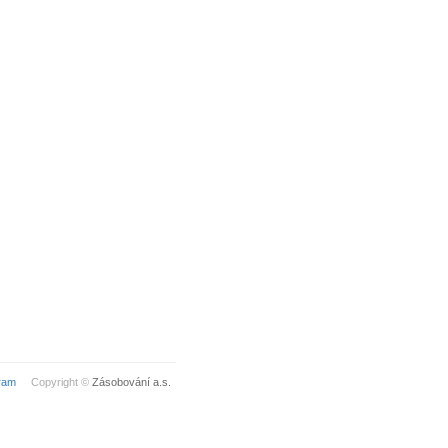
ram
Copyright ©
Zásobování a.s.