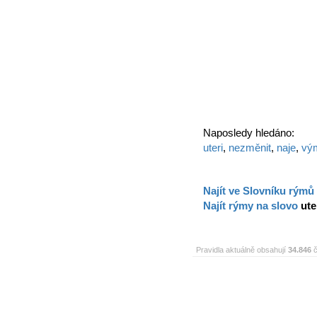
Naposledy hledáno:
uteri
,
nezměnit
,
naje
,
vý
Najít ve Slovníku rýmů
Najít rýmy na slovo
ute
Pravidla aktuálně obsahují
34.846
č