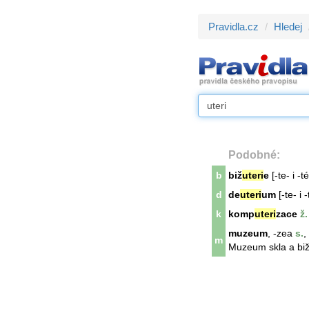
Pravidla.cz
Hledej
Podobné:
b
biž
uteri
e
[-te- i -té
d
de
uteri
um
[-te- i -
k
komp
uteri
zace
ž.
muzeum
, -zea
s.
,
m
Muzeum skla a bi