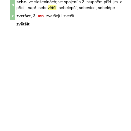
sebe
- ve složeninách; ve spojení s 2. stupněm příd. jm. a
s
přísl., např. sebe
větší
, sebelepší, sebevíce, sebelépe
z
zvetšet
, 3.
mn.
zvetšejí i zvetší
zvětšit