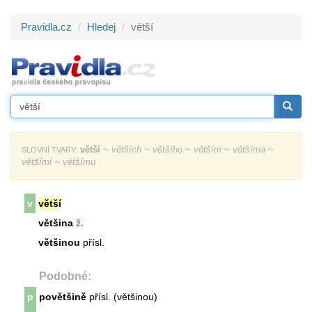
Pravidla.cz
Hledej
větší
větší
~ větších ~ většího ~ větším ~ většíma ~
SLOVNÍ TVARY:
většími ~ většímu
v
větší
většina
ž.
většinou
přísl.
Podobné:
p
povětšině
přísl. (většinou)