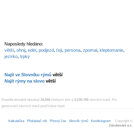
Naposledy hledáno:
větší
,
ohnij
,
edér
,
podjezd
,
ťeji
,
persona
,
zpomal
,
kleptomanie
,
jezírko
,
trpký
Najít ve Slovníku rýmů
větší
Najít rýmy na slovo
větší
Pravidla aktuálně obsahují
34.846
českých slov a
3.230.785
slovních tvarů. Pro
generování slovních tvarů používáme Ispel.
Kalkulačka
Překladač vět
Přesný čas
Slovník rýmů
Kondiciogram
Copyright ©
Zásobování a.s.