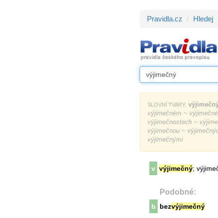
Pravidla.cz
Hledej
výjimečn
SLOVNÍ TVARY:
výjimečném ~ výjimečné
výjimečnostech ~ výjime
výjimečnou ~ výjimečný
výjimečnými
v
výjimečný
; výjime
Podobné:
b
bez
výjimečný