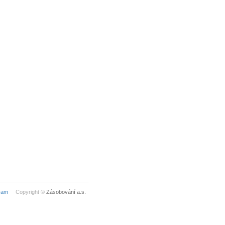
ram
Copyright ©
Zásobování a.s.