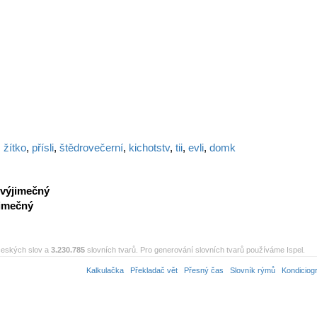
,
žítko
,
přísli
,
štědrovečerní
,
kichotstv
,
tii
,
evli
,
domk
výjimečný
jimečný
eských slov a
3.230.785
slovních tvarů. Pro generování slovních tvarů používáme Ispel.
Kalkulačka
Překladač vět
Přesný čas
Slovník rýmů
Kondiciog