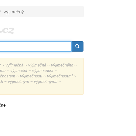
výjimečný
ý
~ výjimečná ~ výjimečné ~ výjimečného ~
mu ~ výjimeční ~ výjimečnost ~
čnostem ~ výjimečnosti ~ výjimečnostmi ~
ch ~ výjimečným ~ výjimečnýma ~
čně