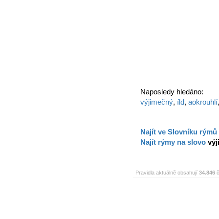
Naposledy hledáno:
výjimečný
,
íld
,
aokrouhlí
Najít ve Slovníku rýmů
Najít rýmy na slovo
vý
Pravidla aktuálně obsahují
34.846
č