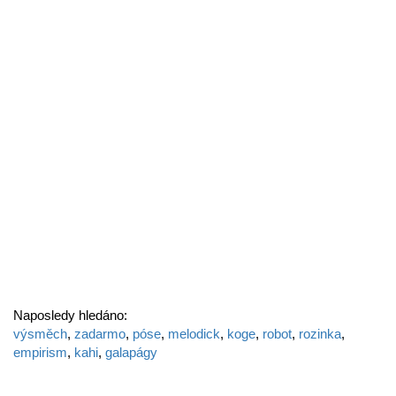
Naposledy hledáno:
výsměch
,
zadarmo
,
póse
,
melodick
,
koge
,
robot
,
rozinka
,
empirism
,
kahi
,
galapágy