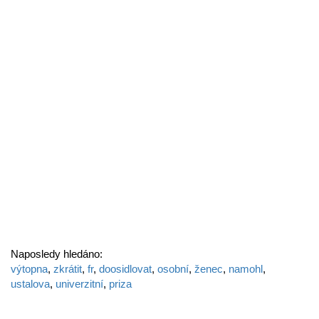
Naposledy hledáno:
výtopna
,
zkrátit
,
fr
,
doosidlovat
,
osobní
,
ženec
,
namohl
,
ustalova
,
univerzitní
,
priza