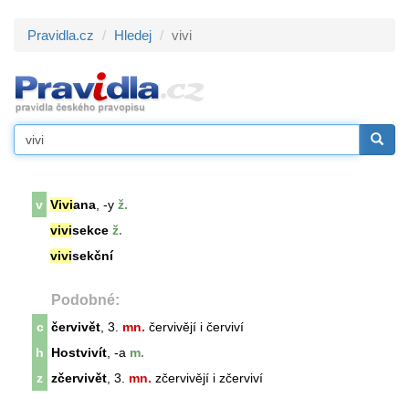
Pravidla.cz
Hledej
vivi
v
Vivi
ana
, -y
ž.
vivi
sekce
ž.
vivi
sekční
Podobné:
c
červivět
, 3.
mn.
červivějí i červiví
h
Hostvivít
, -a
m.
z
zčervivět
, 3.
mn.
zčervivějí i zčerviví