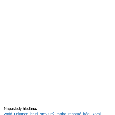
Naposledy hledáno:
vnád
,
uplatnen
,
hruď
,
smyslný
,
mrtka
,
renomé
,
kódí
,
korsi
,