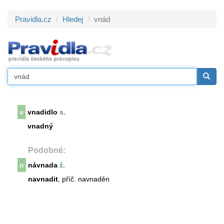
Pravidla.cz
Hledej
vnád
v
vnadidlo
s.
vnadný
Podobné:
n
návnada
ž.
navnadit
, příč. navnaděn