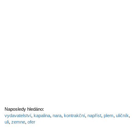
Naposledy hledáno:
vydavatelství
,
kapalina
,
nara
,
kontrakční
,
napříst
,
plem
,
uličník
,
uli
,
zemne
,
ofer