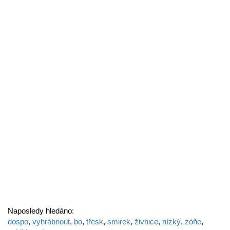
Naposledy hledáno:
dospo
,
vyhrábnout
,
bo
,
třesk
,
smirek
,
živnice
,
nízký
,
zóňe
,