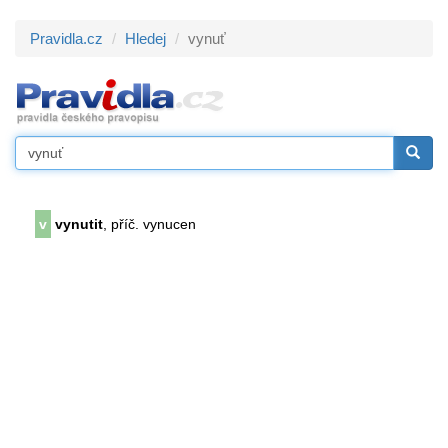
Pravidla.cz
Hledej
vynuť
v
vynutit
, příč. vynucen