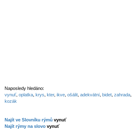
Naposledy hledáno:
vynuť
,
oplatka
,
krys
,
kter
,
ikve
,
ošálit
,
adekvátní
,
bidet
,
zahrada
,
kozák
Najít ve Slovníku rýmů
vynuť
Najít rýmy na slovo
vynuť