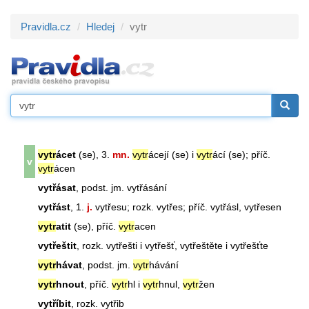
Pravidla.cz
Hledej
vytr
vytr
ácet
(se), 3.
mn.
vytr
ácejí (se) i
vytr
ácí (se); příč.
v
vytr
ácen
vytřásat
, podst. jm. vytřásání
vytřást
, 1.
j.
vytřesu; rozk. vytřes; příč. vytřásl, vytřesen
vytr
atit
(se), příč.
vytr
acen
vytřeštit
, rozk. vytřešti i vytřešť, vytřeštěte i vytřešťte
vytr
hávat
, podst. jm.
vytr
hávání
vytr
hnout
, příč.
vytr
hl i
vytr
hnul,
vytr
žen
vytříbit
, rozk. vytřib