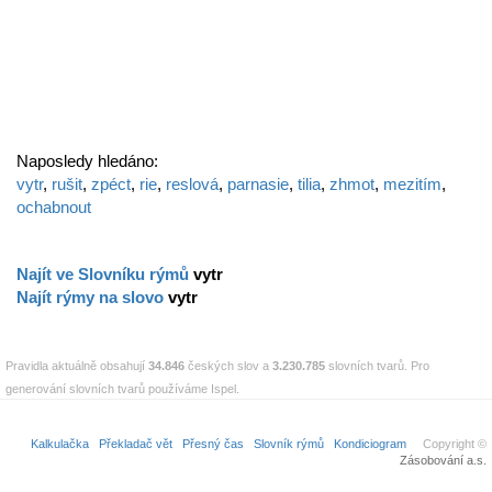
Naposledy hledáno:
vytr
,
rušit
,
zpéct
,
rie
,
reslová
,
parnasie
,
tilia
,
zhmot
,
mezitím
,
ochabnout
Najít ve Slovníku rýmů
vytr
Najít rýmy na slovo
vytr
Pravidla aktuálně obsahují
34.846
českých slov a
3.230.785
slovních tvarů. Pro
generování slovních tvarů používáme Ispel.
Kalkulačka
Překladač vět
Přesný čas
Slovník rýmů
Kondiciogram
Copyright ©
Zásobování a.s.