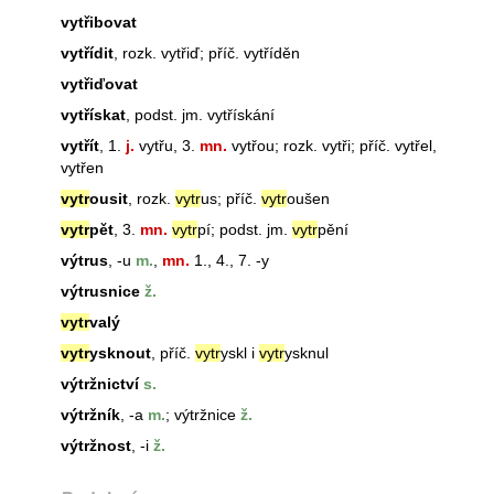
vytřibovat
vytřídit
, rozk. vytřiď; příč. vytříděn
vytřiďovat
vytřískat
, podst. jm. vytřískání
vytřít
, 1.
j.
vytřu, 3.
mn.
vytřou; rozk. vytři; příč. vytřel,
vytřen
vytr
ousit
, rozk.
vytr
us; příč.
vytr
oušen
vytr
pět
, 3.
mn.
vytr
pí; podst. jm.
vytr
pění
výtrus
, -u
m.
,
mn.
1., 4., 7. -y
výtrusnice
ž.
vytr
valý
vytr
ysknout
, příč.
vytr
yskl i
vytr
ysknul
výtržnictví
s.
výtržník
, -a
m.
; výtržnice
ž.
výtržnost
, -i
ž.