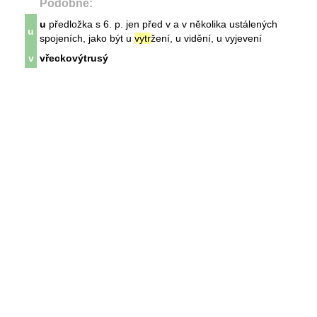
Podobné:
u
předložka s 6. p. jen před v a v několika
u
stálených
u
spojeních, jako být
u
vytr
žení,
u
vidění,
u
vyjevení
v
vřeckovýtrusý