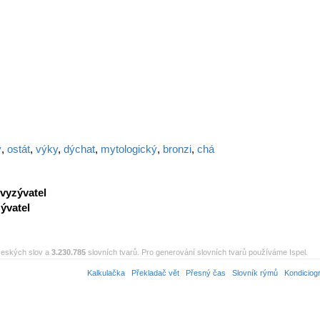
ý
,
ostát
,
výky
,
dýchat
,
mytologický
,
bronzi
,
chá
vyzývatel
ývatel
eských slov a
3.230.785
slovních tvarů. Pro generování slovních tvarů používáme Ispel.
Kalkulačka
Překladač vět
Přesný čas
Slovník rýmů
Kondiciog