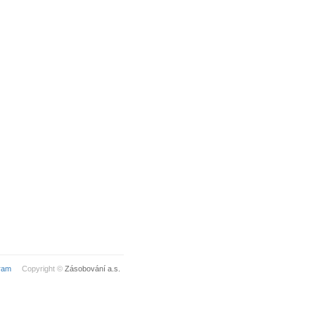
ram
Copyright ©
Zásobování a.s.