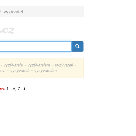
vyzývatel
~ vyzývatele ~ vyzývatelem ~ vyzývateli ~
lovi ~ vyzývatelů ~ vyzývatelům
n.
1. -é, 7. -i