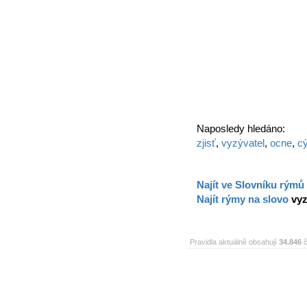
Naposledy hledáno:
zjisť
,
vyzývatel
,
ocne
,
c
Najít ve Slovníku rýmů
Najít rýmy na slovo
vyz
Pravidla aktuálně obsahují
34.846
č