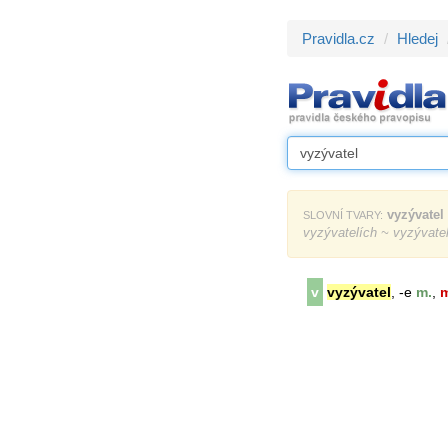
Pravidla.cz
Hledej
vyzývatel
SLOVNÍ TVARY:
vyzývatelích ~ vyzývate
v
vyzývatel
, -e
m.
,
m