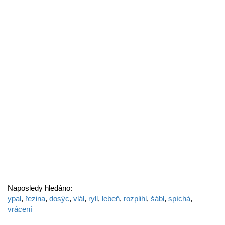
Naposledy hledáno:
ypal
,
řezina
,
dosýc
,
vlál
,
ryll
,
lebeň
,
rozplihl
,
šábl
,
spíchá
,
vrácení