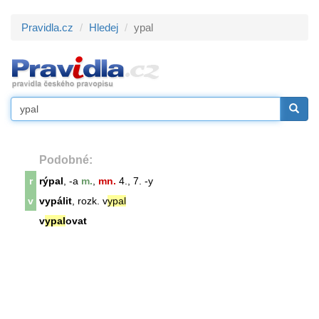
Pravidla.cz
Hledej
ypal
Podobné:
r
rýpal
, -a
m.
,
mn.
4., 7. -y
v
vypálit
, rozk. v
ypal
v
ypal
ovat