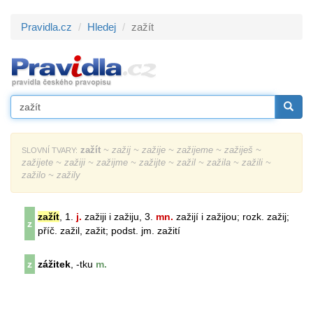
Pravidla.cz
Hledej
zažít
zažít
~ zažij ~ zažije ~ zažijeme ~ zažiješ ~
SLOVNÍ TVARY:
zažijete ~ zažiji ~ zažijme ~ zažijte ~ zažil ~ zažila ~ zažili ~
zažilo ~ zažily
zažít
, 1.
j.
zažiji i zažiju, 3.
mn.
zažijí i zažijou; rozk. zažij;
z
příč. zažil, zažit; podst. jm. zažití
z
zážitek
, -tku
m.