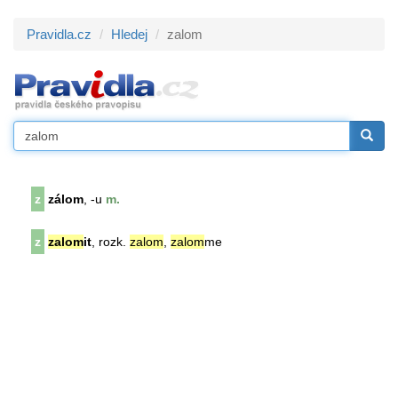
Pravidla.cz
Hledej
zalom
z
zálom
, -u
m.
z
zalom
it
, rozk.
zalom
,
zalom
me