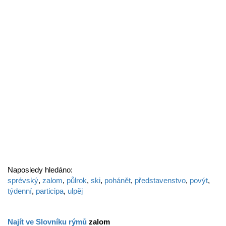
Naposledy hledáno:
sprévský
,
zalom
,
půlrok
,
ski
,
pohánět
,
představenstvo
,
povýt
,
týdenní
,
participa
,
ulpěj
Najít ve Slovníku rýmů
zalom